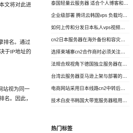
泰国轻量云服务器 适合个人博客和小
本文将对此进
型电商的配置建议
企业级部署 腾讯云韩国vps 负载均衡
与高可用方案落地实践
如何上传和分发日本私人vps视频内
容提升用户观看体验
cn2日本服务器在海外备份和容灾中
擎排名。通过
的应用场景详解
于IP地址的
选择柬埔寨cn2合作商时必须关注的
资质和网络联通性要点
法规合规视角下德国独立服务器在跨
境数据处理中的优势分析
台湾云服务器亚马逊上架与部署的实
操指南
电商网站采用日本线路cn2中转后的
网站视为同一
访问速度与转化率研究
排名。因此，
技术白皮书韩国大带宽服务器租用架
构与带宽控制策略
热门标签