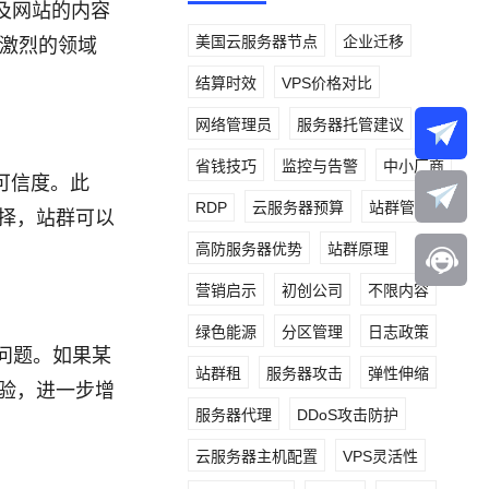
及网站的内容
美国云服务器节点
企业迁移
争激烈的领域
结算时效
VPS价格对比
网络管理员
服务器托管建议
省钱技巧
监控与告警
中小厂商
可信度。此
RDP
云服务器预算
站群管理
择，站群可以
高防服务器优势
站群原理
营销启示
初创公司
不限内容
绿色能源
分区管理
日志政策
问题。如果某
站群租
服务器攻击
弹性伸缩
验，进一步增
服务器代理
DDoS攻击防护
云服务器主机配置
VPS灵活性