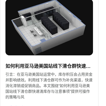
如何利用亚马逊美国站线下清仓群快速清
库存与注意事项
引言：在亚马逊美国站运营中，库存积压会占用资金
并影响绩效。利用线下清仓群可作为补充渠道，快速
消化滞销或促销商品。本文围绕“如何利用亚马逊美
国站线下清仓群快速清库存与注意事项”提供可操作
的策略与风