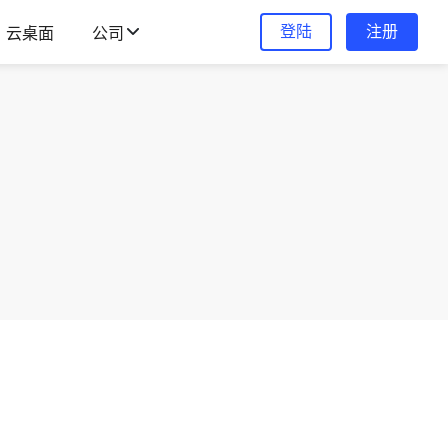
登陆
注册
云桌面
公司
。